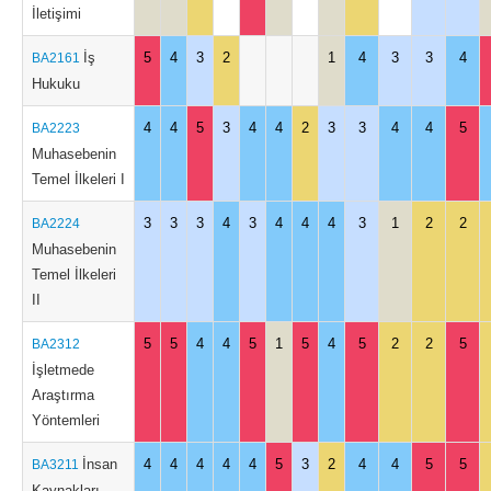
İletişimi
İş
5
4
3
2
1
4
3
3
4
BA2161
Hukuku
4
4
5
3
4
4
2
3
3
4
4
5
BA2223
Muhasebenin
Temel İlkeleri I
3
3
3
4
3
4
4
4
3
1
2
2
BA2224
Muhasebenin
Temel İlkeleri
II
5
5
4
4
5
1
5
4
5
2
2
5
BA2312
İşletmede
Araştırma
Yöntemleri
İnsan
4
4
4
4
4
5
3
2
4
4
5
5
BA3211
Kaynakları