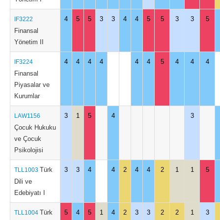
4
5
5
3
3
4
4
5
5
3
3
5
IF3222
Finansal
Yönetim II
4
4
4
4
4
4
5
4
4
4
IF3224
Finansal
Piyasalar ve
Kurumlar
3
1
5
4
3
LAW1156
Çocuk Hukuku
ve Çocuk
Psikolojisi
Türk
3
3
4
4
2
4
4
2
1
1
5
TLL1003
Dili ve
Edebiyatı I
Türk
5
4
5
1
4
2
3
3
2
2
1
3
TLL1004