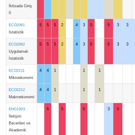
İktisada Giriş
II
5
5
5
2
4
3
5
5
3
3
ECO2061
İstatistik
5
5
5
2
4
3
5
5
3
3
ECO2062
Uygulamalı
İstatistik
4
4
1
1
1
ECO2211
Mikroekonomi
4
4
1
1
1
ECO2212
Makroekonomi
5
5
5
3
5
ENG1003
İletişim
Becerileri ve
Akademik