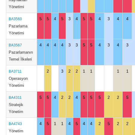
Yönetimi
5
5
4
5
3
4
5
5
4
3
4
4
BA3560
Pazarlama
Yönetimi
4
4
4
4
3
3
5
5
4
3
4
3
BA3567
Pazarlamanın
Temel İlkeleri
2
3
2
2
1
1
1
1
BA3711
Operasyon
Yönetimi
5
5
4
2
2
4
5
5
5
2
2
5
BA4311
Stratejik
Yönetim
4
5
1
1
4
5
4
4
2
5
2
2
BA4743
Yönetim