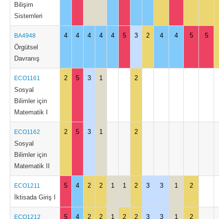
Bilişim
Sistemleri
4
4
4
4
4
5
3
2
4
4
5
5
BA4948
Örgütsel
Davranış
2
5
3
1
2
ECO1161
Sosyal
Bilimler için
Matematik I
2
5
3
1
2
ECO1162
Sosyal
Bilimler için
Matematik II
5
4
2
2
1
1
2
3
3
1
2
ECO1211
İktisada Giriş I
5
4
2
2
1
2
2
3
3
1
2
ECO1212