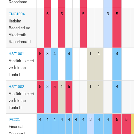
Raporlama I
5
5
5
3
5
ENG1004
İletişim
Becerileri ve
Akademik
Raporlama II
5
3
4
4
1
1
4
HST1001
Atatürk İlkeleri
ve İnkılap
Tarihi I
5
3
5
1
5
1
1
4
HST1002
Atatürk İlkeleri
ve İnkılap
Tarihi II
4
4
4
4
4
4
4
3
4
4
5
5
IF3221
Finansal
Yönetim I