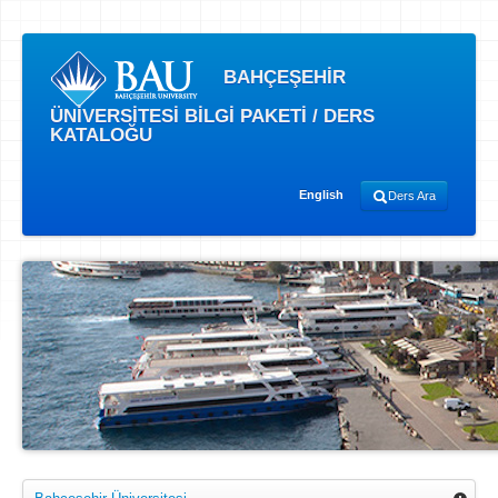
BAHÇEŞEHİR
ÜNİVERSİTESİ BİLGİ PAKETİ / DERS
KATALOĞU
English
Ders Ara