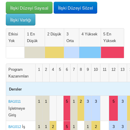
İlişki Düzeyi Sayısal
İlişki Düzeyi Sözel
İlişki Varlığı
Etkisi
1 En
2 Düşük
3
4 Yüksek
5 En
Yok
Düşük
Orta
Yüksek
Program
1
2
4
5
6
7
8
9
10
11
12
13
Kazanımları
Dersler
1
1
5
1
2
3
3
5
3
BA1011
İşletmeye
Giriş
İş
1
1
2
5
1
1
2
3
3
BA1012