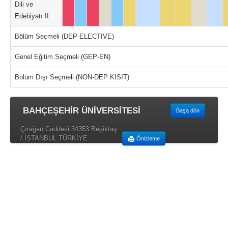
Dili ve
Edebiyatı II
Bölüm Seçmeli (DEP-ELECTIVE)
Genel Eğitim Seçmeli (GEP-EN)
Bölüm Dışı Seçmeli (NON-DEP KISIT)
BAHÇEŞEHİR ÜNİVERSİTESİ
Başa dön
Çırağan Caddesi 34353 Beşiktaş
/ İSTANBUL TÜRKİYE
Önizleme