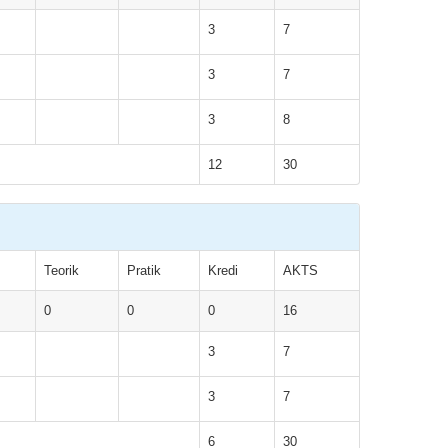
3
7
3
7
3
8
12
30
Teorik
Pratik
Kredi
AKTS
0
0
0
16
3
7
3
7
6
30