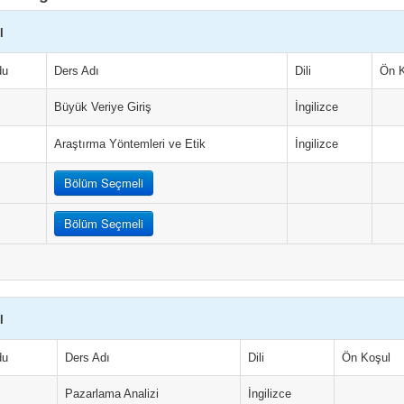
l
du
Ders Adı
Dili
Ön K
Büyük Veriye Giriş
İngilizce
1
Araştırma Yöntemleri ve Etik
İngilizce
1
Bölüm Seçmeli
Bölüm Seçmeli
l
du
Ders Adı
Dili
Ön Koşul
Pazarlama Analizi
İngilizce
2