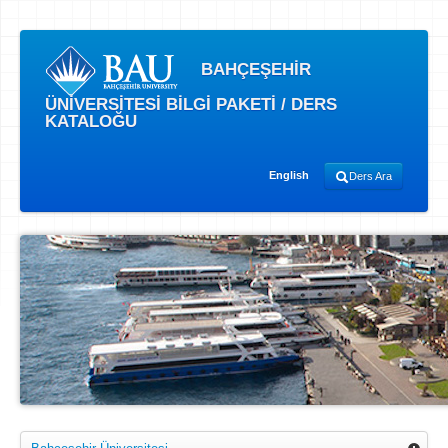
BAHÇEŞEHİR
ÜNİVERSİTESİ BİLGİ PAKETİ / DERS
KATALOĞU
English
Ders Ara