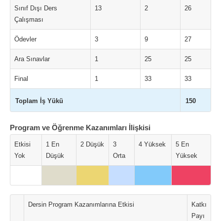
Sınıf Dışı Ders
13
2
26
Çalışması
Ödevler
3
9
27
Ara Sınavlar
1
25
25
Final
1
33
33
Toplam İş Yükü
150
Program ve Öğrenme Kazanımları İlişkisi
Etkisi
1 En
2 Düşük
3
4 Yüksek
5 En
Yok
Düşük
Orta
Yüksek
Dersin Program Kazanımlarına Etkisi
Katkı
Payı