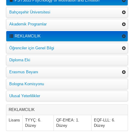
PSY3053 Psychology of Motivation and Emotion
Bahçeşehir Üniversitesi
Akademik Programlar
REKLAMCILIK
Öğrenciler için Genel Bilgi
Diploma Eki
Erasmus Beyanı
Bologna Komisyonu
Ulusal Yeterlilikler
REKLAMCILIK
Lisans
TYYÇ: 6.
QF-EHEA: 1.
EQF-LLL: 6.
Düzey
Düzey
Düzey