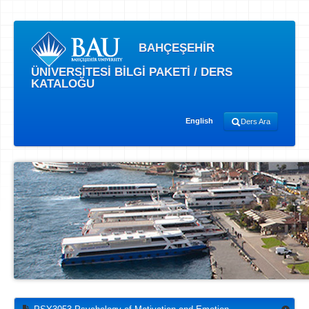
BAHÇEŞEHİR
ÜNİVERSİTESİ BİLGİ PAKETİ / DERS
KATALOĞU
English
Ders Ara