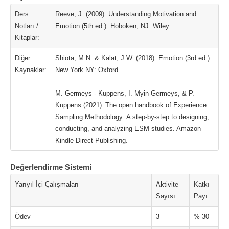
Ders
Reeve, J. (2009). Understanding Motivation and
Notları /
Emotion (5th ed.). Hoboken, NJ: Wiley.
Kitaplar:
Diğer
Shiota, M.N. & Kalat, J.W. (2018). Emotion (3rd ed.).
Kaynaklar:
New York NY: Oxford.
M. Germeys - Kuppens, I. Myin-Germeys, & P.
Kuppens (2021). The open handbook of Experience
Sampling Methodology: A step-by-step to designing,
conducting, and analyzing ESM studies. Amazon
Kindle Direct Publishing.
Değerlendirme Sistemi
Yarıyıl İçi Çalışmaları
Aktivite
Katkı
Sayısı
Payı
Ödev
3
% 30