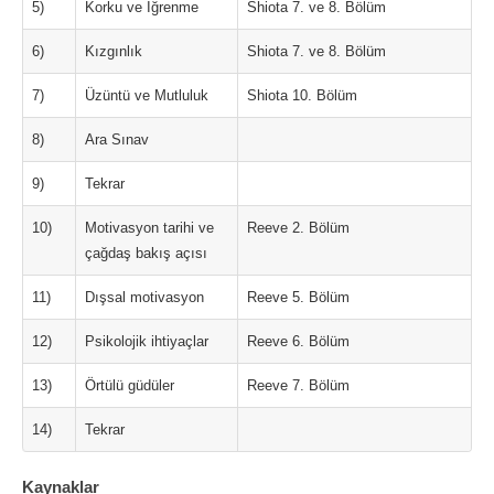
5)
Korku ve İğrenme
Shiota 7. ve 8. Bölüm
6)
Kızgınlık
Shiota 7. ve 8. Bölüm
7)
Üzüntü ve Mutluluk
Shiota 10. Bölüm
8)
Ara Sınav
9)
Tekrar
10)
Motivasyon tarihi ve
Reeve 2. Bölüm
çağdaş bakış açısı
11)
Dışsal motivasyon
Reeve 5. Bölüm
12)
Psikolojik ihtiyaçlar
Reeve 6. Bölüm
13)
Örtülü güdüler
Reeve 7. Bölüm
14)
Tekrar
Kaynaklar