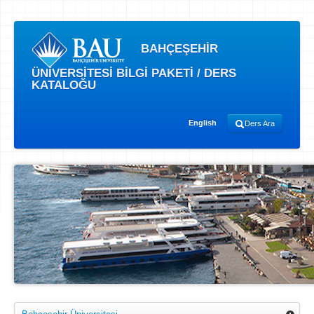
BAHÇEŞEHİR
ÜNİVERSİTESİ BİLGİ PAKETİ / DERS
KATALOĞU
English
Ders Ara