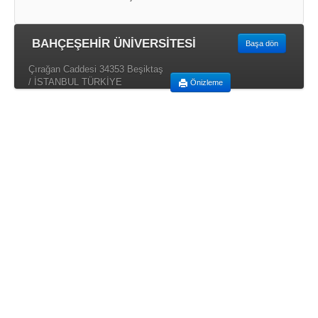
BAHÇEŞEHİR ÜNİVERSİTESİ
Başa dön
Çırağan Caddesi 34353 Beşiktaş
/ İSTANBUL TÜRKİYE
Önizleme