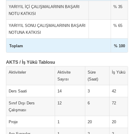
YARIYIL İÇİ ÇALIŞMALARININ BAŞARI
% 35
NOTU KATKISI
YARIYIL SONU ÇALIŞMALARININ BAŞARI
% 65
NOTUNA KATKISI
Toplam
% 100
AKTS / İş Yükü Tablosu
Aktiviteler
Aktivite
Süre
İş Yükü
Sayısı
(Saat)
Ders Saati
14
3
42
Sınıf Dışı Ders
12
6
72
Çalışması
Proje
1
20
20
Ara Sınavlar
1
2
2