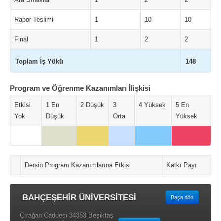
Rapor Teslimi
1
10
10
Final
1
2
2
Toplam İş Yükü
148
Program ve Öğrenme Kazanımları İlişkisi
Etkisi
1 En
2 Düşük
3
4 Yüksek
5 En
Yok
Düşük
Orta
Yüksek
Dersin Program Kazanımlarına Etkisi
Katkı Payı
BAHÇEŞEHİR ÜNİVERSİTESİ
Başa dön
Çırağan Caddesi 34353 Beşiktaş