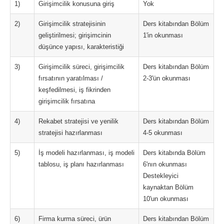
1)
Girişimcilik konusuna giriş
Yok
2)
Girişimcilik stratejisinin
Ders kitabından Bölüm
geliştirilmesi; girişimcinin
1'in okunması
düşünce yapısı, karakteristiği
3)
Girişimcilik süreci, girişimcilik
Ders kitabından Bölüm
fırsatının yaratılması /
2-3'ün okunması
keşfedilmesi, iş fikrinden
girişimcilik fırsatına
4)
Rekabet stratejisi ve yenilik
Ders kitabından Bölüm
stratejisi hazırlanması
4-5 okunması
5)
İş modeli hazırlanması, iş modeli
Ders kitabında Bölüm
tablosu, iş planı hazırlanması
6'nın okunması
Destekleyici
kaynaktan Bölüm
10'un okunması
6)
Firma kurma süreci, ürün
Ders kitabından Bölüm