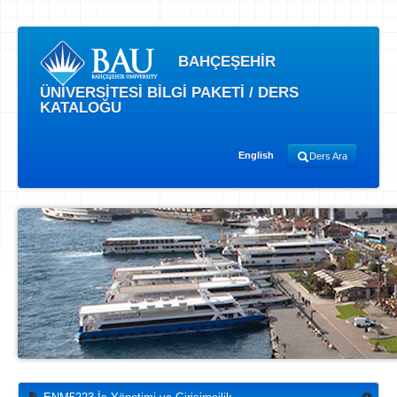
BAHÇEŞEHİR
ÜNİVERSİTESİ BİLGİ PAKETİ / DERS
KATALOĞU
English
Ders Ara