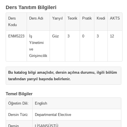
Ders Tanıtım Bilgileri
Ders
Ders Adı
Yarıyıl
Teorik
Pratik
Kredi
AKTS
Kodu
ENM5223
İş
Güz
3
0
3
12
Yönetimi
ve
Girişimcilik
Bu katalog bilgi amaçlıdır, dersin açılma durumu, ilgili bölüm
tarafından yarıyıl başında belirlenir.
Temel Bilgiler
Öğretim Dili:
English
Dersin Türü:
Departmental Elective
Dersin
LİSANSÜSTÜ