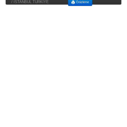
/ İSTANBUL TÜRKİYE
Önizleme