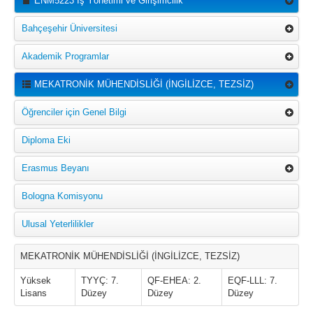
ENM5223 İş Yönetimi ve Girişimcilik
Bahçeşehir Üniversitesi
Akademik Programlar
MEKATRONİK MÜHENDİSLİĞİ (İNGİLİZCE, TEZSİZ)
Öğrenciler için Genel Bilgi
Diploma Eki
Erasmus Beyanı
Bologna Komisyonu
Ulusal Yeterlilikler
MEKATRONİK MÜHENDİSLİĞİ (İNGİLİZCE, TEZSİZ)
Yüksek
TYYÇ: 7.
QF-EHEA: 2.
EQF-LLL: 7.
Lisans
Düzey
Düzey
Düzey