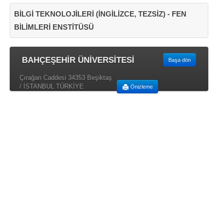
BİLGİ TEKNOLOJİLERİ (İNGİLİZCE, TEZSİZ) - FEN
BİLİMLERİ ENSTİTÜSÜ
BAHÇEŞEHİR ÜNİVERSİTESİ
Başa dön
Çırağan Caddesi 34353 Beşiktaş
/ İSTANBUL TÜRKİYE
Önizleme