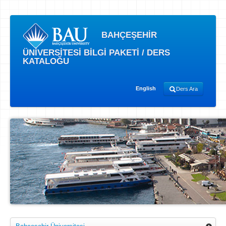
BAHÇEŞEHİR
ÜNİVERSİTESİ BİLGİ PAKETİ / DERS
KATALOĞU
English
Ders Ara