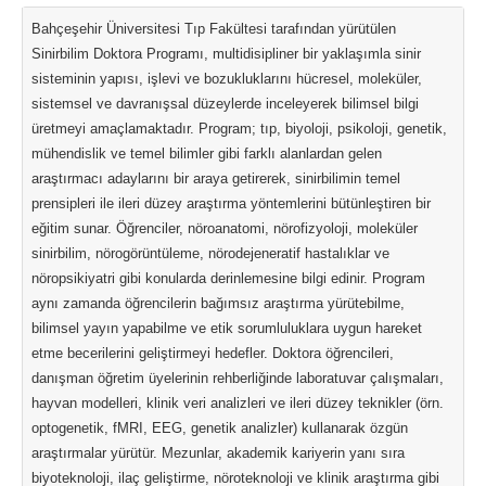
Bahçeşehir Üniversitesi Tıp Fakültesi tarafından yürütülen
Sinirbilim Doktora Programı, multidisipliner bir yaklaşımla sinir
sisteminin yapısı, işlevi ve bozukluklarını hücresel, moleküler,
sistemsel ve davranışsal düzeylerde inceleyerek bilimsel bilgi
üretmeyi amaçlamaktadır. Program; tıp, biyoloji, psikoloji, genetik,
mühendislik ve temel bilimler gibi farklı alanlardan gelen
araştırmacı adaylarını bir araya getirerek, sinirbilimin temel
prensipleri ile ileri düzey araştırma yöntemlerini bütünleştiren bir
eğitim sunar. Öğrenciler, nöroanatomi, nörofizyoloji, moleküler
sinirbilim, nörogörüntüleme, nörodejeneratif hastalıklar ve
nöropsikiyatri gibi konularda derinlemesine bilgi edinir. Program
aynı zamanda öğrencilerin bağımsız araştırma yürütebilme,
bilimsel yayın yapabilme ve etik sorumluluklara uygun hareket
etme becerilerini geliştirmeyi hedefler. Doktora öğrencileri,
danışman öğretim üyelerinin rehberliğinde laboratuvar çalışmaları,
hayvan modelleri, klinik veri analizleri ve ileri düzey teknikler (örn.
optogenetik, fMRI, EEG, genetik analizler) kullanarak özgün
araştırmalar yürütür. Mezunlar, akademik kariyerin yanı sıra
biyoteknoloji, ilaç geliştirme, nöroteknoloji ve klinik araştırma gibi