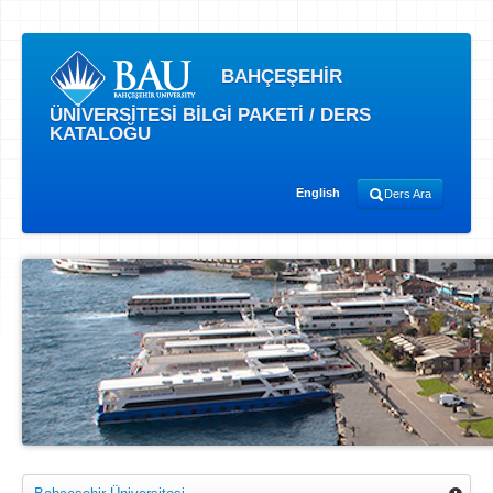
BAHÇEŞEHİR
ÜNİVERSİTESİ BİLGİ PAKETİ / DERS
KATALOĞU
English
Ders Ara