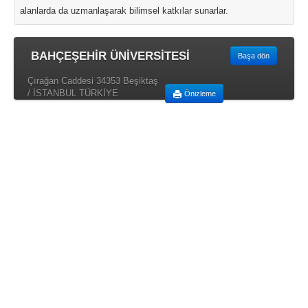
alanlarda da uzmanlaşarak bilimsel katkılar sunarlar.
BAHÇEŞEHİR ÜNİVERSİTESİ
Başa dön
Çırağan Caddesi 34353 Beşiktaş
/ İSTANBUL TÜRKİYE
Önizleme