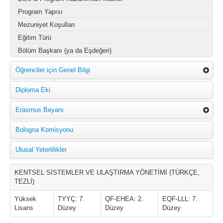
Program Yapısı
Mezuniyet Koşulları
Eğitim Türü
Bölüm Başkanı (ya da Eşdeğeri)
Öğrenciler için Genel Bilgi
Diploma Eki
Erasmus Beyanı
Bologna Komisyonu
Ulusal Yeterlilikler
KENTSEL SİSTEMLER VE ULAŞTIRMA YÖNETİMİ (TÜRKÇE,
TEZLİ)
Yüksek
TYYÇ: 7.
QF-EHEA: 2.
EQF-LLL: 7.
Lisans
Düzey
Düzey
Düzey