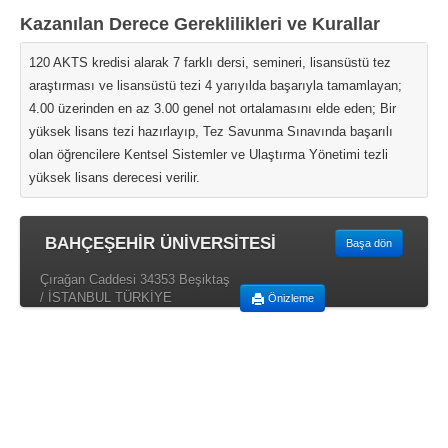
Kazanılan Derece Gereklilikleri ve Kurallar
120 AKTS kredisi alarak 7 farklı dersi, semineri, lisansüstü tez
araştırması ve lisansüstü tezi 4 yarıyılda başarıyla tamamlayan;
4.00 üzerinden en az 3.00 genel not ortalamasını elde eden; Bir
yüksek lisans tezi hazırlayıp, Tez Savunma Sınavında başarılı
olan öğrencilere Kentsel Sistemler ve Ulaştırma Yönetimi tezli
yüksek lisans derecesi verilir.
BAHÇEŞEHİR ÜNİVERSİTESİ
Başa dön
Çırağan Caddesi 34353 Beşiktaş
/ İSTANBUL TÜRKİYE
Önizleme