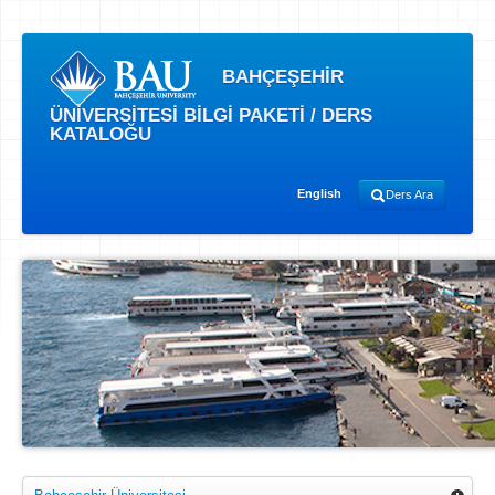
BAHÇEŞEHİR
ÜNİVERSİTESİ BİLGİ PAKETİ / DERS
KATALOĞU
English
Ders Ara