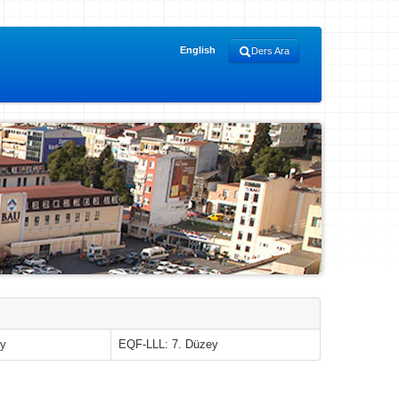
English
Ders Ara
ey
EQF-LLL: 7. Düzey