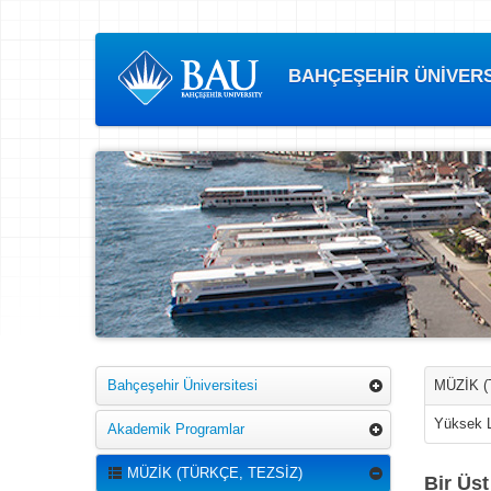
BAHÇEŞEHİR ÜNİVERSİ
Bahçeşehir Üniversitesi
MÜZİK (
Yüksek 
Akademik Programlar
MÜZİK (TÜRKÇE, TEZSİZ)
Bir Üs