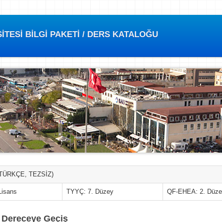
TESİ BİLGİ PAKETİ / DERS KATALOĞU
TÜRKÇE, TEZSİZ)
Lisans
TYYÇ: 7. Düzey
QF-EHEA: 2. Düz
t Dereceye Geçiş