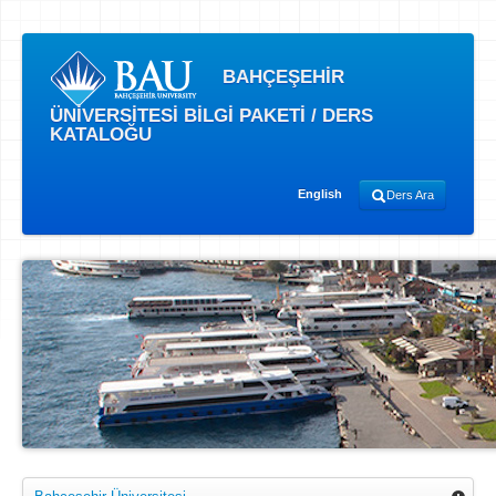
BAHÇEŞEHİR
ÜNİVERSİTESİ BİLGİ PAKETİ / DERS
KATALOĞU
English
Ders Ara