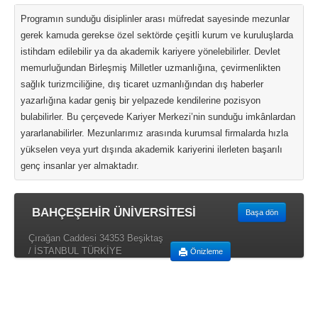
Programın sunduğu disiplinler arası müfredat sayesinde mezunlar
gerek kamuda gerekse özel sektörde çeşitli kurum ve kuruluşlarda
istihdam edilebilir ya da akademik kariyere yönelebilirler. Devlet
memurluğundan Birleşmiş Milletler uzmanlığına, çevirmenlikten
sağlık turizmciliğine, dış ticaret uzmanlığından dış haberler
yazarlığına kadar geniş bir yelpazede kendilerine pozisyon
bulabilirler. Bu çerçevede Kariyer Merkezi’nin sunduğu imkânlardan
yararlanabilirler. Mezunlarımız arasında kurumsal firmalarda hızla
yükselen veya yurt dışında akademik kariyerini ilerleten başarılı
genç insanlar yer almaktadır.
BAHÇEŞEHİR ÜNİVERSİTESİ
Başa dön
Çırağan Caddesi 34353 Beşiktaş
/ İSTANBUL TÜRKİYE
Önizleme