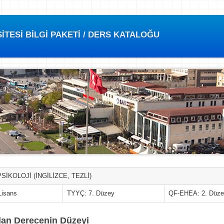
TESİ BİLGİ PAKETİ / DERS KATALOĞU
PSİKOLOJİ (İNGİLİZCE, TEZLİ)
Lisans
TYYÇ: 7. Düzey
QF-EHEA: 2. Düz
lan Derecenin Düzeyi