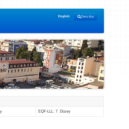
English
Ders Ara
ey
EQF-LLL: 7. Düzey