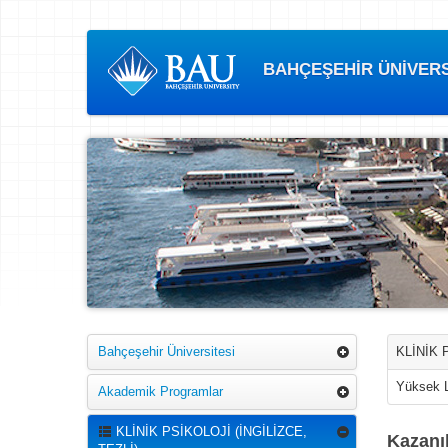
BAHÇEŞEHİR ÜNİVERSİ
Bahçeşehir Üniversitesi
KLİNİK 
Yüksek 
Akademik Programlar
KLİNİK PSİKOLOJİ (İNGİLİZCE,
Kazanı