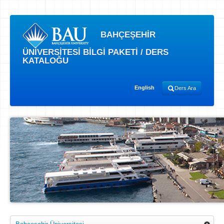
BAHÇEŞEHİR
ÜNİVERSİTESİ BİLGİ PAKETİ / DERS
KATALOĞU
English
Ders Ara