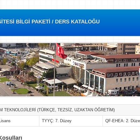
TESİ BİLGİ PAKETİ / DERS KATALOĞU
M TEKNOLOJİLERİ (TÜRKÇE, TEZSİZ, UZAKTAN ÖĞRETİM)
Lisans
TYYÇ: 7. Düzey
QF-EHEA: 2. Düz
Koşulları