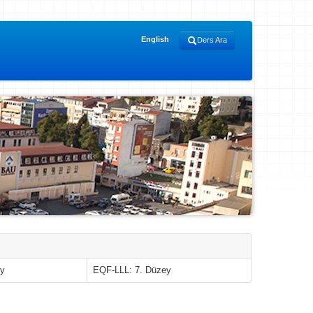
English
Ders Ara
ey
EQF-LLL: 7. Düzey