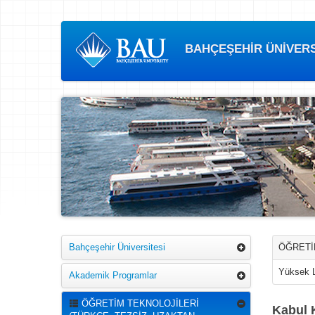
BAHÇEŞEHİR ÜNİVERSİ
Bahçeşehir Üniversitesi
ÖĞRETİ
Yüksek 
Akademik Programlar
ÖĞRETİM TEKNOLOJİLERİ
Kabul 