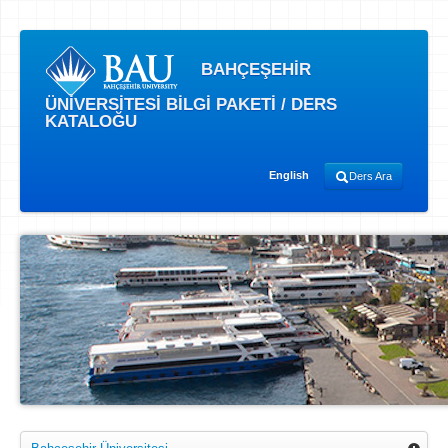
BAHÇEŞEHİR
ÜNİVERSİTESİ BİLGİ PAKETİ / DERS
KATALOĞU
English
Ders Ara