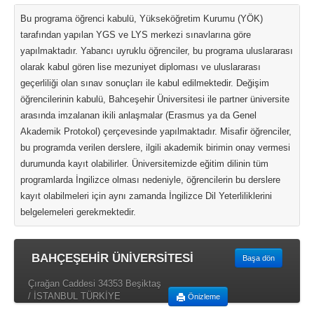
Bu programa öğrenci kabulü, Yükseköğretim Kurumu (YÖK)
tarafından yapılan YGS ve LYS merkezi sınavlarına göre
yapılmaktadır. Yabancı uyruklu öğrenciler, bu programa uluslararası
olarak kabul gören lise mezuniyet diploması ve uluslararası
geçerliliği olan sınav sonuçları ile kabul edilmektedir. Değişim
öğrencilerinin kabulü, Bahceşehir Üniversitesi ile partner üniversite
arasında imzalanan ikili anlaşmalar (Erasmus ya da Genel
Akademik Protokol) çerçevesinde yapılmaktadır. Misafir öğrenciler,
bu programda verilen derslere, ilgili akademik birimin onay vermesi
durumunda kayıt olabilirler. Üniversitemizde eğitim dilinin tüm
programlarda İngilizce olması nedeniyle, öğrencilerin bu derslere
kayıt olabilmeleri için aynı zamanda İngilizce Dil Yeterliliklerini
belgelemeleri gerekmektedir.
BAHÇEŞEHİR ÜNİVERSİTESİ
Başa dön
Çırağan Caddesi 34353 Beşiktaş
/ İSTANBUL TÜRKİYE
Önizleme