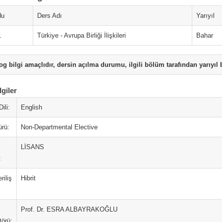
du
Ders Adı
Yarıyıl
1
Türkiye - Avrupa Birliği İlişkileri
Bahar
og bilgi amaçlıdır, dersin açılma durumu, ilgili bölüm tarafından yarıyıl b
lgiler
ili:
English
ürü:
Non-Departmental Elective
LİSANS
:
riliş
Hibrit
Prof. Dr. ESRA ALBAYRAKOĞLU
törü: