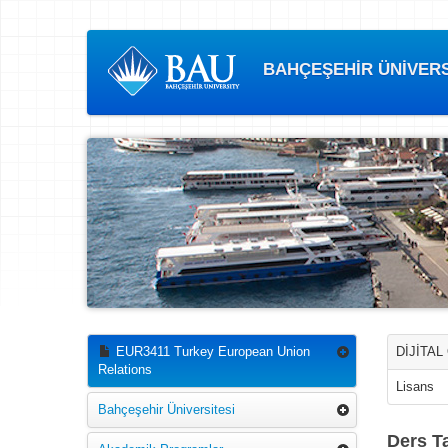
BAHÇEŞEHİR ÜNİVERSİ
EUR3411 Turkey European Union
DİJİTAL
Relations
Lisans
Bahçeşehir Üniversitesi
Ders Ta