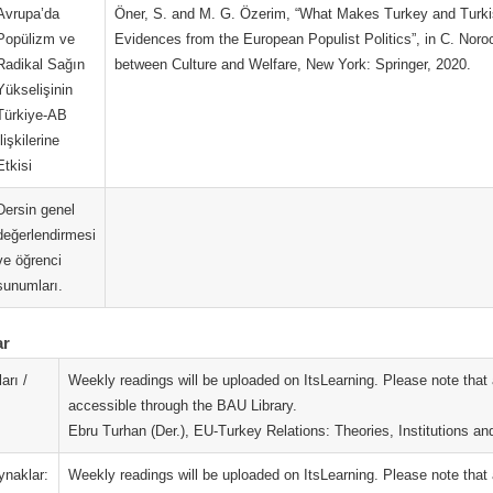
Avrupa’da
Öner, S. and M. G. Özerim, “What Makes Turkey and Turkish
Popülizm ve
Evidences from the European Populist Politics”, in C. Noroce
Radikal Sağın
between Culture and Welfare, New York: Springer, 2020.
Yükselişinin
Türkiye-AB
İlişkilerine
Etkisi
Dersin genel
değerlendirmesi
ve öğrenci
sunumları.
ar
arı /
Weekly readings will be uploaded on ItsLearning. Please note that a
accessible through the BAU Library.
Ebru Turhan (Der.), EU-Turkey Relations: Theories, Institutions an
ynaklar:
Weekly readings will be uploaded on ItsLearning. Please note that a