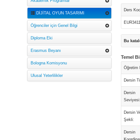
Akademik Programlar
Ders Ko
DİJİTAL OYUN TASARIMI
EUR341
Öğrenciler için Genel Bilgi
Diploma Eki
Bu katal
Erasmus Beyanı
Temel Bi
Bologna Komisyonu
Öğretim D
Ulusal Yeterlilikler
Dersin T
Dersin
Seviyesi
Dersin Ve
Şekli:
Dersin
Koordina