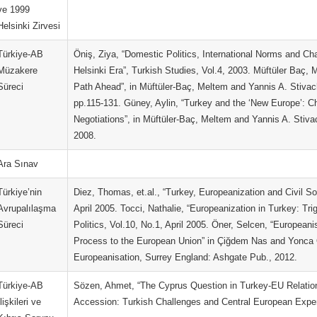
ve 1999
Helsinki Zirvesi
Türkiye-AB
Öniş, Ziya, “Domestic Politics, International Norms and Ch
Müzakere
Helsinki Era”, Turkish Studies, Vol.4, 2003. Müftüler Baç,
Süreci
Path Ahead”, in Müftüler-Baç, Meltem and Yannis A. Stivac
pp.115-131. Güney, Aylin, “Turkey and the ‘New Europe’: C
Negotiations”, in Müftüler-Baç, Meltem and Yannis A. Stiv
2008.
Ara Sınav
Türkiye’nin
Diez, Thomas, et.al., “Turkey, Europeanization and Civil So
Avrupalılaşma
April 2005. Tocci, Nathalie, “Europeanization in Turkey: T
Süreci
Politics, Vol.10, No.1, April 2005. Öner, Selcen, “Europeani
Process to the European Union” in Çiğdem Nas and Yonca 
Europeanisation, Surrey England: Ashgate Pub., 2012.
Türkiye-AB
Sözen, Ahmet, “The Cyprus Question in Turkey-EU Relations
İlişkileri ve
Accession: Turkish Challenges and Central European Expe