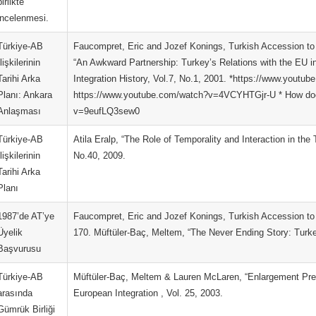
birlikte
incelenmesi.
Türkiye-AB
Faucompret, Eric and Jozef Konings, Turkish Accession to 
İlişkilerinin
“An Awkward Partnership: Turkey’s Relations with the EU in
Tarihi Arka
Integration History, Vol.7, No.1, 2001. *https://www.you
Planı: Ankara
https://www.youtube.com/watch?v=4VCYHTGjr-U * How doe
Anlaşması
v=9eufLQ3sew0
Türkiye-AB
Atila Eralp, “The Role of Temporality and Interaction in t
İlişkilerinin
No.40, 2009.
Tarihi Arka
Planı
1987’de AT’ye
Faucompret, Eric and Jozef Konings, Turkish Accession to 
Üyelik
170. Müftüler-Baç, Meltem, “The Never Ending Story: Turke
Başvurusu
Türkiye-AB
Müftüler-Baç, Meltem & Lauren McLaren, “Enlargement Pref
arasında
European Integration , Vol. 25, 2003.
Gümrük Birliği