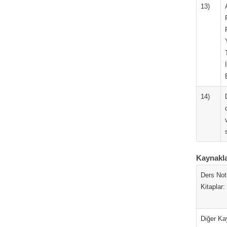
13)
14)
Kaynakl
Ders Notl
Kitaplar:
Diğer Ka