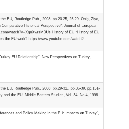
the EU, Routledge Pub., 2008. pp.20-25, 25-29. Öniş, Ziya,
 Comparative Historical Perspective”, Journal of European
tube.com/watch?v=XgnXwrsMBUs History of EU *History of EU
s the EU work? https://www.youtube.com/watch?
he Turkey-EU Relationship”, New Perspectives on Turkey,
the EU, Routledge Pub., 2008. pp.29-31., pp.35-39, pp.151-
y and the EU, Middle Eastern Studies, Vol. 34, No.4, 1998.
erences and Policy Making in the EU: Impacts on Turkey”,