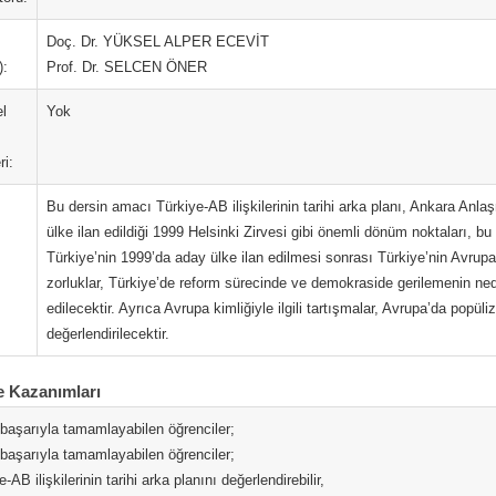
Doç. Dr. YÜKSEL ALPER ECEVİT
):
Prof. Dr. SELCEN ÖNER
l
Yok
ri:
Bu dersin amacı Türkiye-AB ilişkilerinin tarihi arka planı, Ankara Anl
ülke ilan edildiği 1999 Helsinki Zirvesi gibi önemli dönüm noktaları, bu s
Türkiye’nin 1999’da aday ülke ilan edilmesi sonrası Türkiye’nin Avrupa
zorluklar, Türkiye’de reform sürecinde ve demokraside gerilemenin ned
edilecektir. Ayrıca Avrupa kimliğiyle ilgili tartışmalar, Avrupa’da popüli
değerlendirilecektir.
 Kazanımları
 başarıyla tamamlayabilen öğrenciler;
 başarıyla tamamlayabilen öğrenciler;
e-AB ilişkilerinin tarihi arka planını değerlendirebilir,