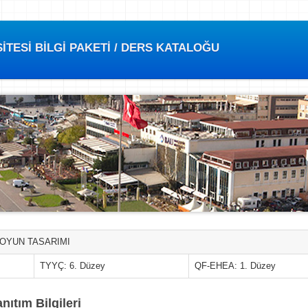
TESİ BİLGİ PAKETİ / DERS KATALOĞU
 OYUN TASARIMI
TYYÇ: 6. Düzey
QF-EHEA: 1. Düzey
nıtım Bilgileri