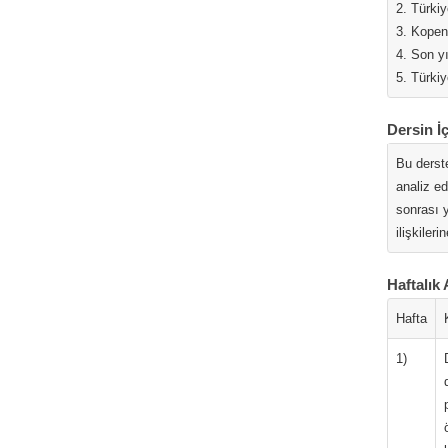
2. Türkiy
3. Kopenh
4. Son yı
5. Türkiy
Dersin İç
Bu derste
analiz ed
sonrası y
ilişkileri
Haftalık 
Hafta
1)