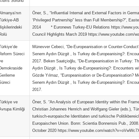
Kıbrıs Sorunu
Almanya’nın
Öner, S., “Influential Internal and External Factors in G
Türkiye-AB
‘Privileged Partnership” less than Full Membership?”, East
İlişkilerindeki
2014 * Euronews Turkey-EU Relations https://www.you
Rolü
Council Highlights March 2019 https://www.youtube.com/
Türkiye’de
Münevver Cebeci, “De-Europeanisation or Counter-Conduct? 
Reform Süreci
Senem Aydın Düzgit , Is Turkey de-Europeanising?: Encoun
ve
2017. Beken Saatçioğlu, “De-Europeanisation in Turkey: Th
Demokraside
Aydın Düzgit , Is Turkey de-Europeanising?: Encounters wi
Gerileme
Gözde Yılmaz, “Europeanisation or De-Europeanisation? Me
Süreci
Senem Aydın Düzgit , Is Turkey de-Europeanising?: Encoun
2017.
Türkiye ve
Öner, S. “An Analysis of European Identity within the Fra
Avrupa Kimliği
Christian Johannes Henrich and Wolfgang Gieler (eds.), Tü
turkisch-europaische Identitaten und turkische Politikberei
Europaischen Union. Bonn: Scientia Bonnensis Pub., 2008
October 2020 https://www.youtube.com/watch?v=oVwWc7