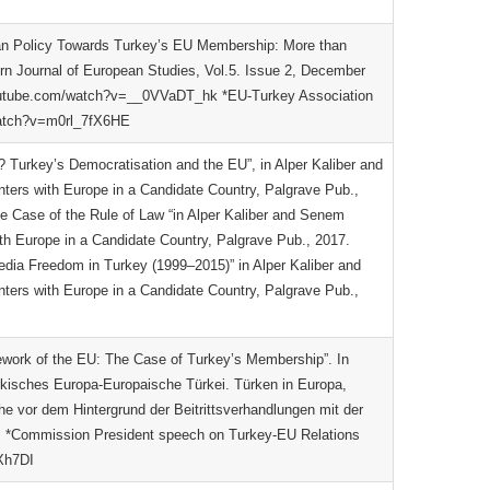
erman Policy Towards Turkey’s EU Membership: More than
ern Journal of European Studies, Vol.5. Issue 2, December
tube.com/watch?v=__0VVaDT_hk *EU-Turkey Association
watch?v=m0rl_7fX6HE
Turkey’s Democratisation and the EU”, in Alper Kaliber and
ters with Europe in a Candidate Country, Palgrave Pub.,
e Case of the Rule of Law “in Alper Kaliber and Senem
th Europe in a Candidate Country, Palgrave Pub., 2017.
dia Freedom in Turkey (1999–2015)” in Alper Kaliber and
ters with Europe in a Candidate Country, Palgrave Pub.,
mework of the EU: The Case of Turkey’s Membership”. In
rkisches Europa-Europaische Türkei. Türken in Europa,
che vor dem Hintergrund der Beitrittsverhandlungen mit der
. *Commission President speech on Turkey-EU Relations
Xh7DI