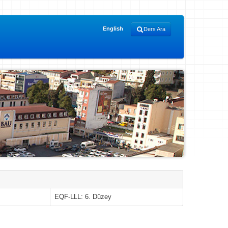
English
Ders Ara
EQF-LLL: 6. Düzey