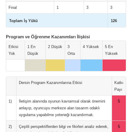
Final
1
3
3
Toplam İş Yükü
126
Program ve Öğrenme Kazanımları İlişkisi
Etkisi
1 En
2 Düşük
3
4 Yüksek
5 En
Yok
Düşük
Orta
Yüksek
Dersin Program Kazanımlarına Etkisi
Katkı
Payı
1)
İletişim alanında oyunun kavramsal olarak önemini
5
anlayıp, oyuncuyu merkeze alan tasarım odaklı
uygulama yapabilme yeteneği kazandırmak.
2)
Çeşitli perspektiflerden bilgi ve fikirleri analiz ederek,
5