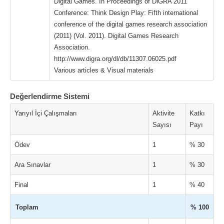
Digital Games. In Proceedings of DiGRA 2011
Conference: Think Design Play: Fifth international
conference of the digital games research association
(2011) (Vol. 2011). Digital Games Research
Association.
http://www.digra.org/dl/db/11307.06025.pdf
Various articles & Visual materials
Değerlendirme Sistemi
Yarıyıl İçi Çalışmaları
Aktivite
Katkı
Sayısı
Payı
Ödev
1
% 30
Ara Sınavlar
1
% 30
Final
1
% 40
Toplam
% 100