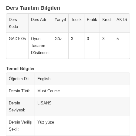
Ders Tanıtım Bilgileri
Ders
Ders Adı
Yarıyıl
Teorik
Pratik
Kredi
AKTS
Kodu
GAD1005
Oyun
Güz
3
0
3
5
Tasarım
Düşüncesi
Temel Bilgiler
Öğretim Dili:
English
Dersin Türü:
Must Course
Dersin
LİSANS
Seviyesi:
Dersin Veriliş
Yüz yüze
Şekli: