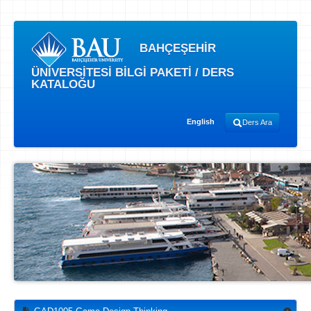
BAHÇEŞEHİR
ÜNİVERSİTESİ BİLGİ PAKETİ / DERS
KATALOĞU
English
Ders Ara