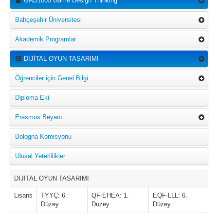
GAD1005 Game Design Thinking
Bahçeşehir Üniversitesi
Akademik Programlar
DİJİTAL OYUN TASARIMI
Öğrenciler için Genel Bilgi
Diploma Eki
Erasmus Beyanı
Bologna Komisyonu
Ulusal Yeterlilikler
DİJİTAL OYUN TASARIMI
Lisans
TYYÇ: 6.
QF-EHEA: 1.
EQF-LLL: 6.
Düzey
Düzey
Düzey