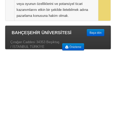
veya oyunun özelliklerini ve potansiyel ticari
kazanımlarını etkin bir şekilde iletebilmek adına
pazarlama konusuna hakim olmak.
BAHÇEŞEHİR ÜNİVERSİTESİ
Başa dön
Çırağan Caddesi 34353 Beşiktaş
/ İSTANBUL TÜRKİYE
Önizleme