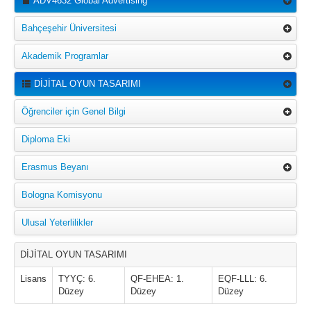
ADV4632 Global Advertising
Bahçeşehir Üniversitesi
Akademik Programlar
DİJİTAL OYUN TASARIMI
Öğrenciler için Genel Bilgi
Diploma Eki
Erasmus Beyanı
Bologna Komisyonu
Ulusal Yeterlilikler
DİJİTAL OYUN TASARIMI
Lisans
TYYÇ: 6.
QF-EHEA: 1.
EQF-LLL: 6.
Düzey
Düzey
Düzey