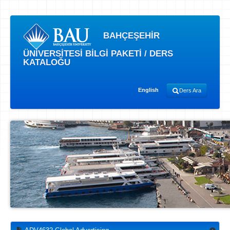
BAHÇEŞEHİR
ÜNİVERSİTESİ BİLGİ PAKETİ / DERS
KATALOĞU
English
Ders Ara