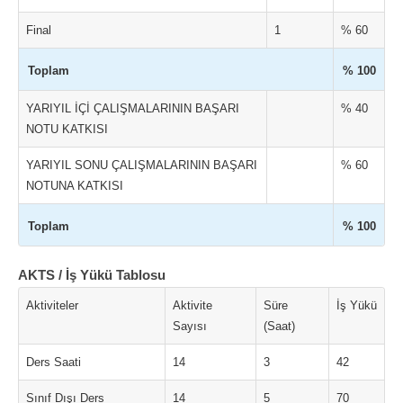
Final
1
% 60
Toplam
% 100
YARIYIL İÇİ ÇALIŞMALARININ BAŞARI
% 40
NOTU KATKISI
YARIYIL SONU ÇALIŞMALARININ BAŞARI
% 60
NOTUNA KATKISI
Toplam
% 100
AKTS / İş Yükü Tablosu
Aktiviteler
Aktivite
Süre
İş Yükü
Sayısı
(Saat)
Ders Saati
14
3
42
Sınıf Dışı Ders
14
5
70