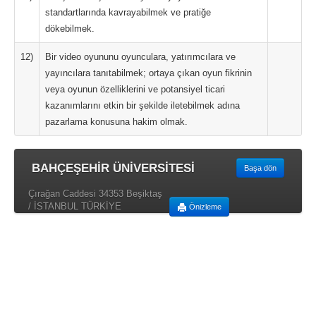
standartlarında kavrayabilmek ve pratiğe
dökebilmek.
12)
Bir video oyununu oyunculara, yatırımcılara ve
yayıncılara tanıtabilmek; ortaya çıkan oyun fikrinin
veya oyunun özelliklerini ve potansiyel ticari
kazanımlarını etkin bir şekilde iletebilmek adına
pazarlama konusuna hakim olmak.
BAHÇEŞEHİR ÜNİVERSİTESİ
Başa dön
Çırağan Caddesi 34353 Beşiktaş
/ İSTANBUL TÜRKİYE
Önizleme