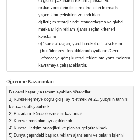
c) global pazarlarda reklam ajansları ve
reklamverenlerin iletişim stratejileri kurmada
yaşadıkları çelişkileri ve zorlukları
d) iletişim stratejisinde standartlaşma ve global
markalar için reklam ajansı seçim kriterleri
konularını,
e) "küresel düşün, yerel hareket et" felsefesini
f) kültürlerarası farklılıkların/boyutların (Geert
Hofstede'ye göre) küresel reklamlara yansımalarını
kavramaya çalışacaklardır.
Öğrenme Kazanımları
Bu dersi başarıyla tamamlayabilen öğrenciler;
1) Küreselleşmeye doğru gidişi ayırt etmek ve 21. yüzyılın tarihini
kısaca özetleyebilmek
2) Pazarların küreselleşmesini kavramak
3) Küresel markalamayı açıklamak
4) Küresel iletişim stratejileri ve planları geliştirebilmek
5) Dünya çapındaki başlıca reklam ajanslarını ve onların işlerini