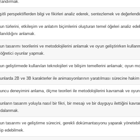
zandırmak.
itli perspektiflerden bilgi ve fikirleri analiz ederek, sentezlemek ve değerlend
n türlerini, etkileşim ve anlatım biçimlerini oluşturan temel öğeleri analiz ede
llanıldığını anlamak.
n tasarımı teorilerini ve metodolojilerini anlamak ve oyun geliştirirken kullanm
 öğretici oyunlar yapmak.
un geliştirmede kullanılan teknolojileri ve bilişim temellerini anlamak; oyun m
unlarda 2B ve 3B karakterler ile animasyonlarının yaratılması sürecine hakim
uncu deneyimini anlama, ölçme teorileri ile metodolojilerini kavramak ve oyun
nların tasarım yoluyla nasıl bir fikri, bir mesajı ve bir duyguyu ilettiğini kav
ydalanmak.
un tasarımı ve geliştirme sürecini, gerekli dokümantasyonu yaparak yöneteb
kip edebilmek.