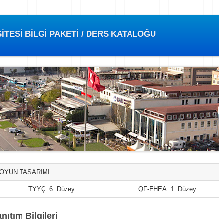
TESİ BİLGİ PAKETİ / DERS KATALOĞU
 OYUN TASARIMI
TYYÇ: 6. Düzey
QF-EHEA: 1. Düzey
nıtım Bilgileri