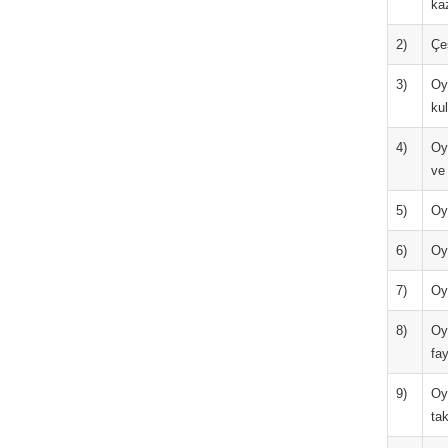
ka
2)
Çeş
3)
Oyu
ku
4)
Oyu
ve
5)
Oy
6)
Oy
7)
Oy
8)
Oyu
fa
9)
Oy
ta