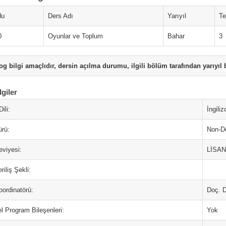
du
Ders Adı
Yarıyıl
Te
0
Oyunlar ve Toplum
Bahar
3
og bilgi amaçlıdır, dersin açılma durumu, ilgili bölüm tarafından yarıyıl b
lgiler
ili:
İngiliz
ürü:
Non-De
eviyesi:
LİSA
riliş Şekli:
oordinatörü:
Doç. 
l Program Bileşenleri:
Yok