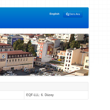
English
Ders Ara
EQF-LLL: 6. Düzey