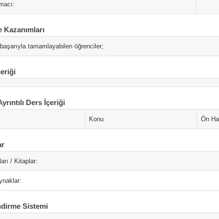
macı:
 Kazanımları
 başarıyla tamamlayabilen öğrenciler;
eriği
Ayrıntılı Ders İçeriği
Konu
Ön Haz
ar
arı / Kitaplar:
ynaklar:
dirme Sistemi