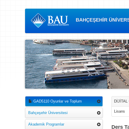
BAHÇEŞEHİR ÜNİVERSİ
GAD5110 Oyunlar ve Toplum
DİJİTAL
Lisans
Bahçeşehir Üniversitesi
Akademik Programlar
Ders Ta