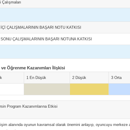
çi Çalışmaları
 İÇİ ÇALIŞMALARININ BAŞARI NOTU KATKISI
L SONU ÇALIŞMALARININ BAŞARI NOTUNA KATKISI
ve Öğrenme Kazanımları İlişkisi
ok
1 En Düşük
2 Düşük
3 Orta
rsin Program Kazanımlarına Etkisi
etişim alanında oyunun kavramsal olarak önemini anlayıp, oyuncuyu merkeze 