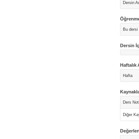
Dersin A
Öğrenme
Bu dersi
Dersin İç
Haftalık 
Hafta
Kaynakl
Ders Notl
Diğer Ka
Değerlen