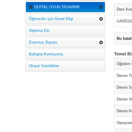
DİJİTAL OYUN TASARIMI
Ders Ko
Öğrenciler için Genel Bilgi
GAD511
Diploma Eki
Bu katal
Erasmus Beyanı
Temel Bi
Bologna Komisyonu
Öğretim D
Ulusal Yeterlilikler
Dersin T
Dersin S
Dersin Ve
Dersin K
Opsiyone