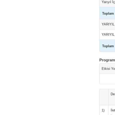
Yarıyıl İ
Toplam
YARIYIL
YARIYI
Toplam
Program 
Etkisi Y
De
1)
İl