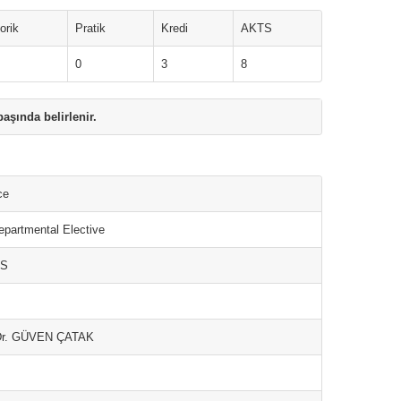
orik
Pratik
Kredi
AKTS
0
3
8
aşında belirlenir.
ce
partmental Elective
NS
Dr. GÜVEN ÇATAK