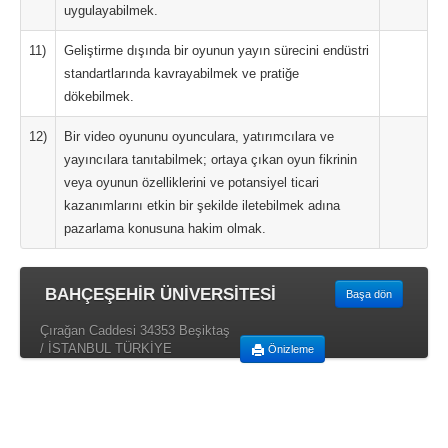
uygulayabilmek.
11)
Geliştirme dışında bir oyunun yayın sürecini endüstri
standartlarında kavrayabilmek ve pratiğe
dökebilmek.
12)
Bir video oyununu oyunculara, yatırımcılara ve
yayıncılara tanıtabilmek; ortaya çıkan oyun fikrinin
veya oyunun özelliklerini ve potansiyel ticari
kazanımlarını etkin bir şekilde iletebilmek adına
pazarlama konusuna hakim olmak.
BAHÇEŞEHİR ÜNİVERSİTESİ
Başa dön
Çırağan Caddesi 34353 Beşiktaş
/ İSTANBUL TÜRKİYE
Önizleme