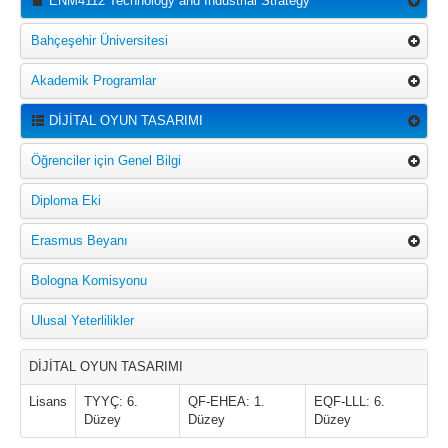
ENM4112 Technology and Industrial Strategy
Bahçeşehir Üniversitesi
Akademik Programlar
DİJİTAL OYUN TASARIMI
Öğrenciler için Genel Bilgi
Diploma Eki
Erasmus Beyanı
Bologna Komisyonu
Ulusal Yeterlilikler
DİJİTAL OYUN TASARIMI
Lisans
TYYÇ: 6.
QF-EHEA: 1.
EQF-LLL: 6.
Düzey
Düzey
Düzey