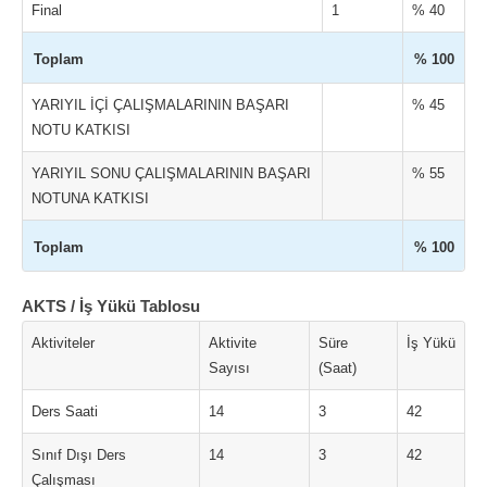
Final
1
% 40
Toplam
% 100
YARIYIL İÇİ ÇALIŞMALARININ BAŞARI
% 45
NOTU KATKISI
YARIYIL SONU ÇALIŞMALARININ BAŞARI
% 55
NOTUNA KATKISI
Toplam
% 100
AKTS / İş Yükü Tablosu
Aktiviteler
Aktivite
Süre
İş Yükü
Sayısı
(Saat)
Ders Saati
14
3
42
Sınıf Dışı Ders
14
3
42
Çalışması