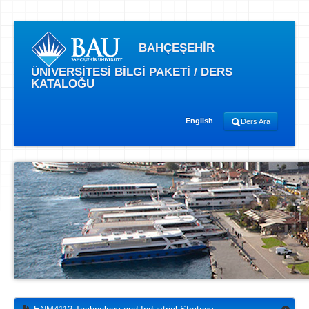
BAHÇEŞEHİR
ÜNİVERSİTESİ BİLGİ PAKETİ / DERS
KATALOĞU
English
Ders Ara