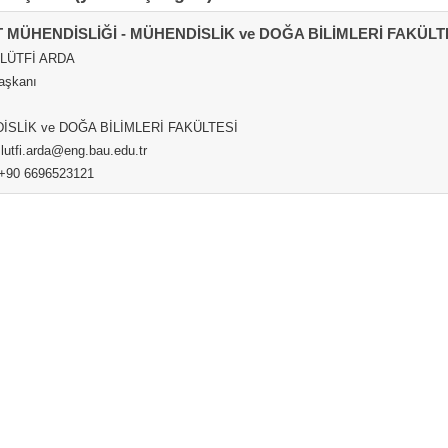
 MÜHENDİSLİĞİ - MÜHENDİSLİK ve DOĞA BİLİMLERİ FAKÜLT
. LÜTFİ ARDA
aşkanı
İSLİK ve DOĞA BİLİMLERİ FAKÜLTESİ
 lutfi.arda@eng.bau.edu.tr
 +90 6696523121