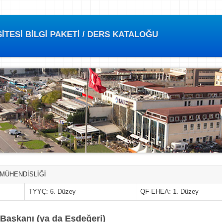
TESİ BİLGİ PAKETİ / DERS KATALOĞU
 MÜHENDİSLİĞİ
TYYÇ: 6. Düzey
QF-EHEA: 1. Düzey
Başkanı (ya da Eşdeğeri)