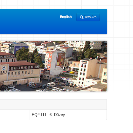
English
Ders Ara
EQF-LLL: 6. Düzey