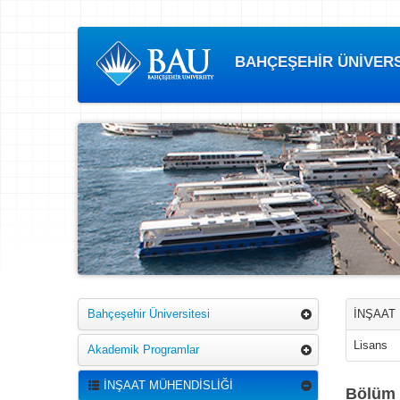
BAHÇEŞEHİR ÜNİVERSİ
Bahçeşehir Üniversitesi
İNŞAAT
Lisans
Akademik Programlar
İNŞAAT MÜHENDİSLİĞİ
Bölüm 