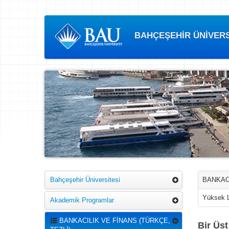
BAHÇEŞEHİR ÜNİVERSİ
Bahçeşehir Üniversitesi
BANKACI
Yüksek 
Akademik Programlar
BANKACILIK VE FİNANS (TÜRKÇE,
Bir Üs