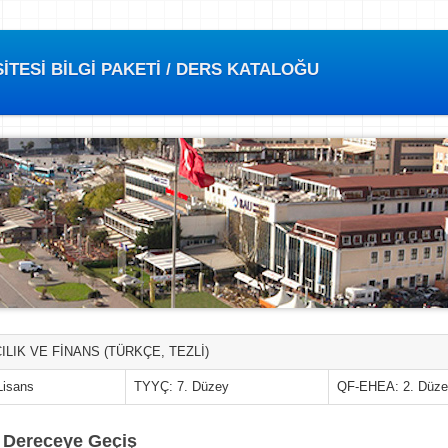
TESİ BİLGİ PAKETİ / DERS KATALOĞU
LIK VE FİNANS (TÜRKÇE, TEZLİ)
Lisans
TYYÇ: 7. Düzey
QF-EHEA: 2. Düz
t Dereceye Geçiş