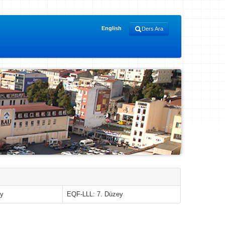
English
Ders Ara
ey
EQF-LLL: 7. Düzey