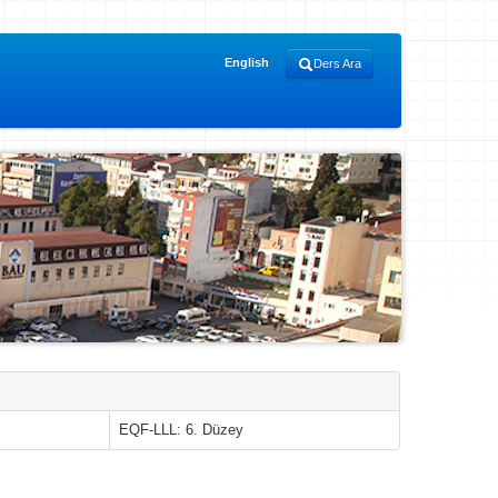
English
Ders Ara
EQF-LLL: 6. Düzey