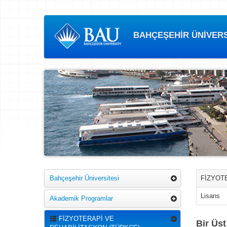
BAHÇEŞEHİR ÜNİVERSİ
Bahçeşehir Üniversitesi
FİZYOT
Lisans
Akademik Programlar
FİZYOTERAPİ VE
Bir Üs