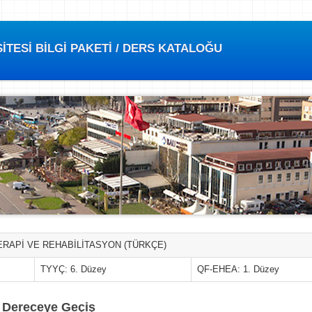
TESİ BİLGİ PAKETİ / DERS KATALOĞU
ERAPİ VE REHABİLİTASYON (TÜRKÇE)
TYYÇ: 6. Düzey
QF-EHEA: 1. Düzey
t Dereceye Geçiş