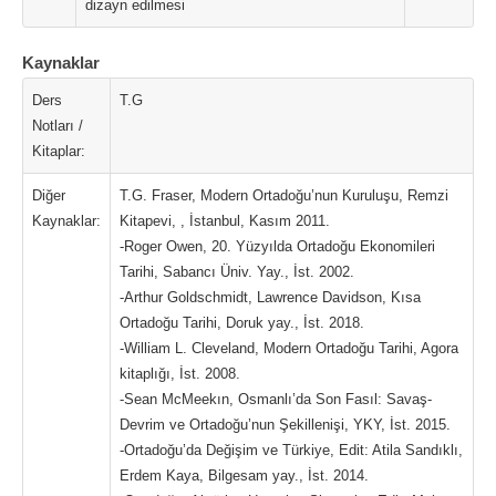
dizayn edilmesi
Kaynaklar
Ders
T.G
Notları /
Kitaplar:
Diğer
T.G. Fraser, Modern Ortadoğu’nun Kuruluşu, Remzi
Kaynaklar:
Kitapevi, , İstanbul, Kasım 2011.
-Roger Owen, 20. Yüzyılda Ortadoğu Ekonomileri
Tarihi, Sabancı Üniv. Yay., İst. 2002.
-Arthur Goldschmidt, Lawrence Davidson, Kısa
Ortadoğu Tarihi, Doruk yay., İst. 2018.
-William L. Cleveland, Modern Ortadoğu Tarihi, Agora
kitaplığı, İst. 2008.
-Sean McMeekın, Osmanlı’da Son Fasıl: Savaş-
Devrim ve Ortadoğu’nun Şekillenişi, YKY, İst. 2015.
-Ortadoğu’da Değişim ve Türkiye, Edit: Atila Sandıklı,
Erdem Kaya, Bilgesam yay., İst. 2014.