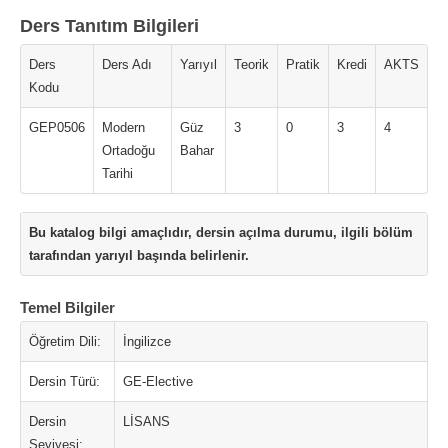
Ders Tanıtım Bilgileri
Ders
Ders Adı
Yarıyıl
Teorik
Pratik
Kredi
AKTS
Kodu
GEP0506
Modern
Güz
3
0
3
4
Ortadoğu
Bahar
Tarihi
Bu katalog bilgi amaçlıdır, dersin açılma durumu, ilgili bölüm
tarafından yarıyıl başında belirlenir.
Temel Bilgiler
Öğretim Dili:
İngilizce
Dersin Türü:
GE-Elective
Dersin
LİSANS
Seviyesi: