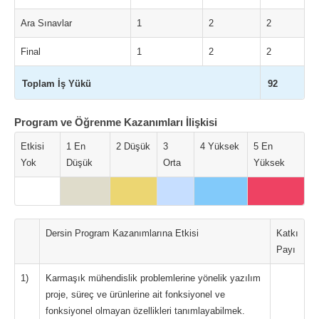
Ara Sınavlar
1
2
2
Final
1
2
2
Toplam İş Yükü
92
Program ve Öğrenme Kazanımları İlişkisi
Etkisi
1 En
2 Düşük
3
4 Yüksek
5 En
Yok
Düşük
Orta
Yüksek
Dersin Program Kazanımlarına Etkisi
Katkı
Payı
1)
Karmaşık mühendislik problemlerine yönelik yazılım
proje, süreç ve ürünlerine ait fonksiyonel ve
fonksiyonel olmayan özellikleri tanımlayabilmek.