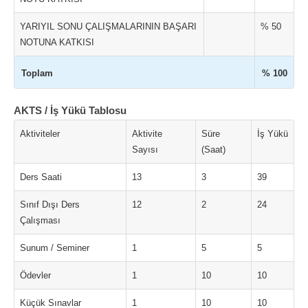
YARIYIL SONU ÇALIŞMALARININ BAŞARI
% 50
NOTUNA KATKISI
Toplam
% 100
AKTS / İş Yükü Tablosu
Aktiviteler
Aktivite
Süre
İş Yükü
Sayısı
(Saat)
Ders Saati
13
3
39
Sınıf Dışı Ders
12
2
24
Çalışması
Sunum / Seminer
1
5
5
Ödevler
1
10
10
Küçük Sınavlar
1
10
10