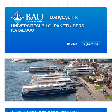
BAHÇEŞEHİR
ÜNİVERSİTESİ BİLGİ PAKETİ / DERS
KATALOĞU
English
Ders Ara