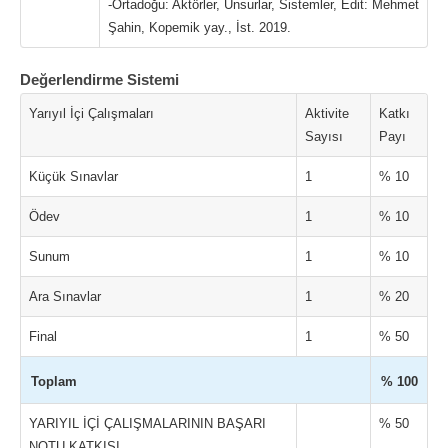
-Ortadoğu: Aktörler, Unsurlar, Sistemler, Edit: Mehmet
Şahin, Kopemik yay., İst. 2019.
Değerlendirme Sistemi
Yarıyıl İçi Çalışmaları
Aktivite
Katkı
Sayısı
Payı
Küçük Sınavlar
1
% 10
Ödev
1
% 10
Sunum
1
% 10
Ara Sınavlar
1
% 20
Final
1
% 50
Toplam
% 100
YARIYIL İÇİ ÇALIŞMALARININ BAŞARI
% 50
NOTU KATKISI