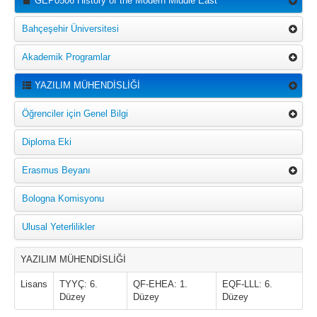
GEP0506 History of the Modern Middle East
Bahçeşehir Üniversitesi
Akademik Programlar
YAZILIM MÜHENDİSLİĞİ
Öğrenciler için Genel Bilgi
Diploma Eki
Erasmus Beyanı
Bologna Komisyonu
Ulusal Yeterlilikler
YAZILIM MÜHENDİSLİĞİ
Lisans
TYYÇ: 6.
QF-EHEA: 1.
EQF-LLL: 6.
Düzey
Düzey
Düzey