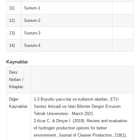
11)
Sunum-1
12)
Sunum-2
13)
Sunum-3
14)
Sunum-4
Kaynaklar
Ders
Notları /
Kitaplar:
Diğer
1-3 Boyutlu yazıcılar ve kullanım alanları, ETU
Kaynaklar:
Sentez Iktisadi ve Idari Bilimler Dergisi Erzurum
Teknik Universitesi · March 2021
2-Acar C. & Dinçer İ. (2019). Review and evaluation
of hydrogen production options for better
environment, Journal of Cleaner Production, 218(1),