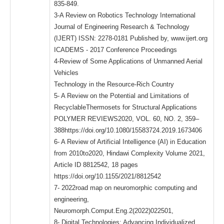
835-849.
3-A Review on Robotics Technology International
Journal of Engineering Research & Technology
(IJERT) ISSN: 2278-0181 Published by, www.ijert.org
ICADEMS - 2017 Conference Proceedings
4-Review of Some Applications of Unmanned Aerial
Vehicles
Technology in the Resource-Rich Country
5- A Review on the Potential and Limitations of
RecyclableThermosets for Structural Applications
POLYMER REVIEWS2020, VOL. 60, NO. 2, 359–
388https://doi.org/10.1080/15583724.2019.1673406
6- A Review of Artificial Intelligence (AI) in Education
from 2010to2020, Hindawi Complexity Volume 2021,
Article ID 8812542, 18 pages
https://doi.org/10.1155/2021/8812542
7- 2022road map on neuromorphic computing and
engineering,
Neuromorph.Comput.Eng.2(2022)022501,
8- Digital Technologies: Advancing Individualized