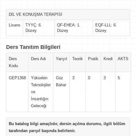
DİL VE KONUŞMA TERAPİSİ
Lisans
TYYÇ: 6.
QF-EHEA: 1.
EQF-LLL: 6.
Düzey
Düzey
Düzey
Ders Tanıtım Bilgileri
Ders
Ders Adı
Yarıyıl
Teorik
Pratik
Kredi
AKTS
Kodu
GEP1368
Yükselen
Güz
3
0
3
5
Teknolojiler
Bahar
ve
İnsanlığın
Geleceği
Bu katalog bilgi amaçlıdır, dersin açılma durumu, ilgili bölüm
tarafından yarıyıl başında belirlenir.