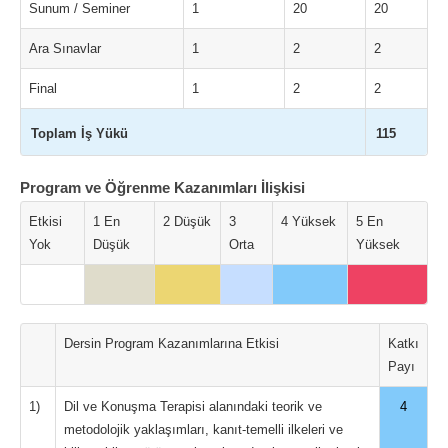
Sunum / Seminer
1
20
20
Ara Sınavlar
1
2
2
Final
1
2
2
Toplam İş Yükü
115
Program ve Öğrenme Kazanımları İlişkisi
Etkisi
1 En
2 Düşük
3
4 Yüksek
5 En
Yok
Düşük
Orta
Yüksek
Dersin Program Kazanımlarına Etkisi
Katkı
Payı
1)
Dil ve Konuşma Terapisi alanındaki teorik ve
4
metodolojik yaklaşımları, kanıt-temelli ilkeleri ve