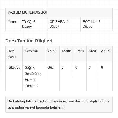
YAZILIM MÜHENDİSLİĞİ
Lisans
TYYÇ: 6.
QF-EHEA: 1.
EQF-LLL: 6.
Düzey
Düzey
Düzey
Ders Tanıtım Bilgileri
Ders
Ders Adı
Yarıyıl
Teorik
Pratik
Kredi
AKTS
Kodu
ISL5735
Sağlık
Güz
3
0
3
8
Sektöründe
Hizmet
Yönetimi
Bu katalog bilgi amaçlıdır, dersin açılma durumu, ilgili bölüm
tarafından yarıyıl başında belirlenir.