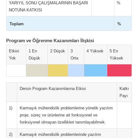
YARIYIL SONU ÇALIŞMALARININ BAŞARI
%
NOTUNA KATKISI
Toplam
%
Program ve Öğrenme Kazanımları İlişkisi
Etkisi
1 En
2 Düşük
3
4 Yüksek
5 En
Yok
Düşük
Orta
Yüksek
Dersin Program Kazanımlarına Etkisi
Katkı
Payı
1)
Karmaşık mühendislik problemlerine yönelik yazılım
proje, süreç ve ürünlerine ait fonksiyonel ve
fonksiyonel olmayan özellikleri tanımlayabilmek.
2)
Karmaşık mühendislik problemlerinde yazılım