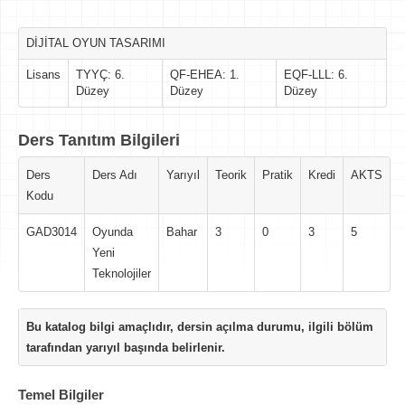
DİJİTAL OYUN TASARIMI
Lisans
TYYÇ: 6.
QF-EHEA: 1.
EQF-LLL: 6.
Düzey
Düzey
Düzey
Ders Tanıtım Bilgileri
Ders
Ders Adı
Yarıyıl
Teorik
Pratik
Kredi
AKTS
Kodu
GAD3014
Oyunda
Bahar
3
0
3
5
Yeni
Teknolojiler
Bu katalog bilgi amaçlıdır, dersin açılma durumu, ilgili bölüm
tarafından yarıyıl başında belirlenir.
Temel Bilgiler