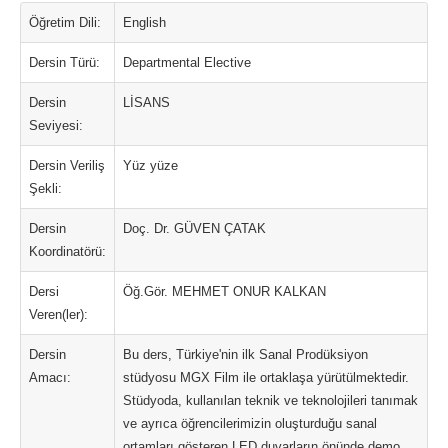
Öğretim Dili:
English
Dersin Türü:
Departmental Elective
Dersin
LİSANS
Seviyesi:
Dersin Veriliş
Yüz yüze
Şekli:
Dersin
Doç. Dr. GÜVEN ÇATAK
Koordinatörü:
Dersi
Öğ.Gör. MEHMET ONUR KALKAN
Veren(ler):
Dersin
Bu ders, Türkiye'nin ilk Sanal Prodüksiyon
Amacı:
stüdyosu MGX Film ile ortaklaşa yürütülmektedir.
Stüdyoda, kullanılan teknik ve teknolojileri tanımak
ve ayrıca öğrencilerimizin oluşturduğu sanal
ortamları gösteren LED duvarların önünde demo