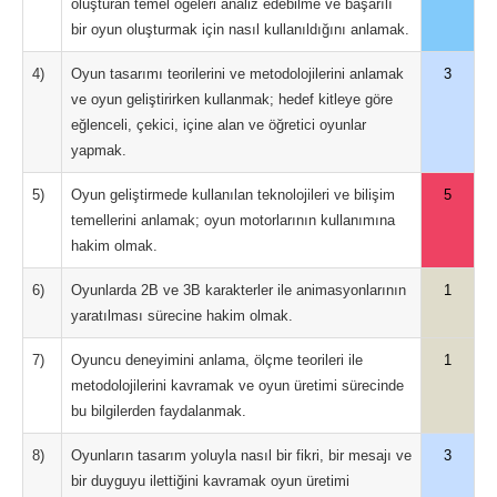
oluşturan temel öğeleri analiz edebilme ve başarılı
bir oyun oluşturmak için nasıl kullanıldığını anlamak.
4)
Oyun tasarımı teorilerini ve metodolojilerini anlamak
3
ve oyun geliştirirken kullanmak; hedef kitleye göre
eğlenceli, çekici, içine alan ve öğretici oyunlar
yapmak.
5)
Oyun geliştirmede kullanılan teknolojileri ve bilişim
5
temellerini anlamak; oyun motorlarının kullanımına
hakim olmak.
6)
Oyunlarda 2B ve 3B karakterler ile animasyonlarının
1
yaratılması sürecine hakim olmak.
7)
Oyuncu deneyimini anlama, ölçme teorileri ile
1
metodolojilerini kavramak ve oyun üretimi sürecinde
bu bilgilerden faydalanmak.
8)
Oyunların tasarım yoluyla nasıl bir fikri, bir mesajı ve
3
bir duyguyu ilettiğini kavramak oyun üretimi