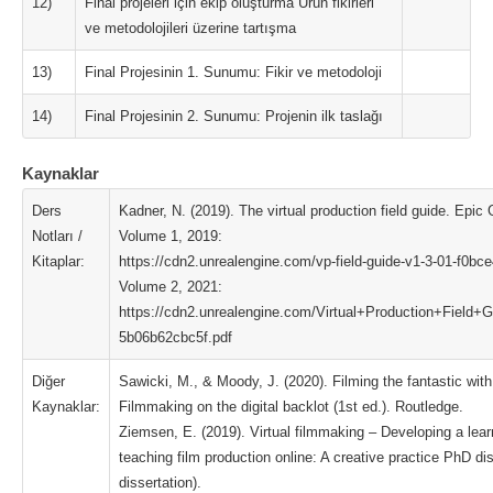
12)
Final projeleri için ekip oluşturma Ürün fikirleri
ve metodolojileri üzerine tartışma
13)
Final Projesinin 1. Sunumu: Fikir ve metodoloji
14)
Final Projesinin 2. Sunumu: Projenin ilk taslağı
Kaynaklar
Ders
Kadner, N. (2019). The virtual production field guide. Epi
Notları /
Volume 1, 2019:
Kitaplar:
https://cdn2.unrealengine.com/vp-field-guide-v1-3-01-f0bc
Volume 2, 2021:
https://cdn2.unrealengine.com/Virtual+Production+Field
5b06b62cbc5f.pdf
Diğer
Sawicki, M., & Moody, J. (2020). Filming the fantastic with
Kaynaklar:
Filmmaking on the digital backlot (1st ed.). Routledge.
Ziemsen, E. (2019). Virtual filmmaking – Developing a lear
teaching film production online: A creative practice PhD dis
dissertation).