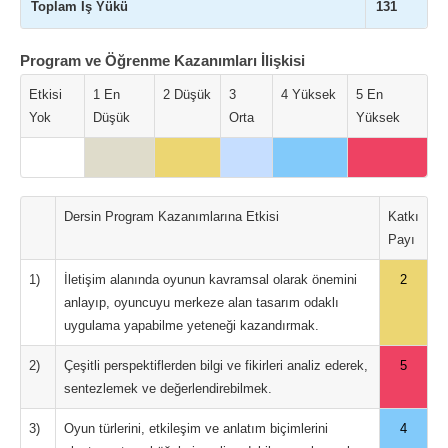
Toplam İş Yükü
131
Program ve Öğrenme Kazanımları İlişkisi
Etkisi
1 En
2 Düşük
3
4 Yüksek
5 En
Yok
Düşük
Orta
Yüksek
Dersin Program Kazanımlarına Etkisi
Katkı
Payı
1)
İletişim alanında oyunun kavramsal olarak önemini
2
anlayıp, oyuncuyu merkeze alan tasarım odaklı
uygulama yapabilme yeteneği kazandırmak.
2)
Çeşitli perspektiflerden bilgi ve fikirleri analiz ederek,
5
sentezlemek ve değerlendirebilmek.
3)
Oyun türlerini, etkileşim ve anlatım biçimlerini
4