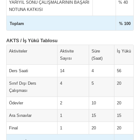
YARIYIL SONU ÇALIŞMALARININ BAŞARI
% 40
NOTUNA KATKISI
Toplam
% 100
AKTS / İş Yükü Tablosu
Aktiviteler
Aktivite
Süre
İş Yükü
Sayısı
(Saat)
Ders Saati
14
4
56
Sınıf Dışı Ders
4
5
20
Çalışması
Ödevler
2
10
20
Ara Sınavlar
1
15
15
Final
1
20
20