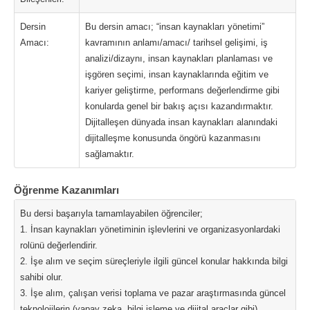
Dersin
Bu dersin amacı; “insan kaynakları yönetimi”
Amacı:
kavramının anlamı/amacı/ tarihsel gelişimi, iş
analizi/dizaynı, insan kaynakları planlaması ve
işgören seçimi, insan kaynaklarında eğitim ve
kariyer geliştirme, performans değerlendirme gibi
konularda genel bir bakış açısı kazandırmaktır.
Dijitalleşen dünyada insan kaynakları alanındaki
dijitalleşme konusunda öngörü kazanmasını
sağlamaktır.
Öğrenme Kazanımları
Bu dersi başarıyla tamamlayabilen öğrenciler;
1. İnsan kaynakları yönetiminin işlevlerini ve organizasyonlardaki
rolünü değerlendirir.
2. İşe alım ve seçim süreçleriyle ilgili güncel konular hakkında bilgi
sahibi olur.
3. İşe alım, çalışan verisi toplama ve pazar araştırmasında güncel
teknolojilerin (yapay zeka, bilgi işleme ve dijital araçlar gibi)