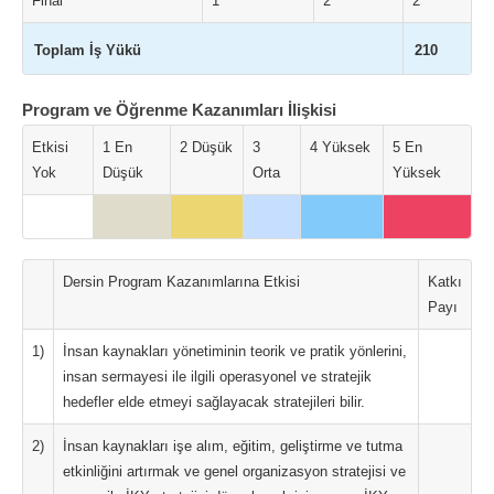
Final
1
2
2
Toplam İş Yükü
210
Program ve Öğrenme Kazanımları İlişkisi
Etkisi
1 En
2 Düşük
3
4 Yüksek
5 En
Yok
Düşük
Orta
Yüksek
Dersin Program Kazanımlarına Etkisi
Katkı
Payı
1)
İnsan kaynakları yönetiminin teorik ve pratik yönlerini,
insan sermayesi ile ilgili operasyonel ve stratejik
hedefler elde etmeyi sağlayacak stratejileri bilir.
2)
İnsan kaynakları işe alım, eğitim, geliştirme ve tutma
etkinliğini artırmak ve genel organizasyon stratejisi ve