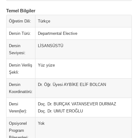
Temel Bilgiler
Öğretim Dili:
Türkçe
Dersin Türü:
Departmental Elective
Dersin
LİSANSÜSTÜ
Seviyesi:
Dersin Veriliş
Yüz yüze
Şekli:
Dersin
Dr. Öğr. Üyesi AYBİKE ELİF BOLCAN
Koordinatörü:
Dersi
Doç. Dr. BURÇAK VATANSEVER DURMAZ
Veren(ler):
Doç. Dr. UMUT EROĞLU
Opsiyonel
Yok
Program
Bileşenleri: