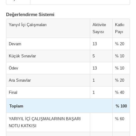
Değerlendirme Sistemi
Yarıyıl İçi Çalışmaları
Aktivite
Katkı
Sayısı
Payı
Devam
13
% 20
Küçük Sınavlar
5
% 10
Ödev
13
% 10
Ara Sınavlar
1
% 20
Final
1
% 40
Toplam
% 100
YARIYIL İÇİ ÇALIŞMALARININ BAŞARI
% 60
NOTU KATKISI