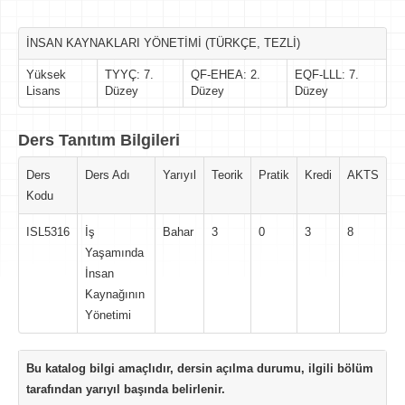
İNSAN KAYNAKLARI YÖNETİMİ (TÜRKÇE, TEZLİ)
Yüksek
TYYÇ: 7.
QF-EHEA: 2.
EQF-LLL: 7.
Lisans
Düzey
Düzey
Düzey
Ders Tanıtım Bilgileri
Ders
Ders Adı
Yarıyıl
Teorik
Pratik
Kredi
AKTS
Kodu
ISL5316
İş
Bahar
3
0
3
8
Yaşamında
İnsan
Kaynağının
Yönetimi
Bu katalog bilgi amaçlıdır, dersin açılma durumu, ilgili bölüm
tarafından yarıyıl başında belirlenir.