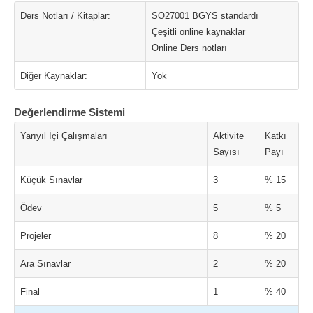
Ders Notları / Kitaplar:
SO27001 BGYS standardı
Çeşitli online kaynaklar
Online Ders notları
Diğer Kaynaklar:
Yok
Değerlendirme Sistemi
Yarıyıl İçi Çalışmaları
Aktivite
Katkı
Sayısı
Payı
Küçük Sınavlar
3
% 15
Ödev
5
% 5
Projeler
8
% 20
Ara Sınavlar
2
% 20
Final
1
% 40