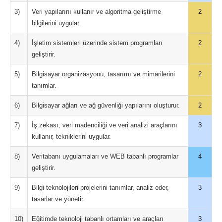
3)
Veri yapılarını kullanır ve algoritma geliştirme
2
bilgilerini uygular.
4)
İşletim sistemleri üzerinde sistem programları
2
geliştirir.
5)
Bilgisayar organizasyonu, tasarımı ve mimarilerini
2
tanımlar.
6)
Bilgisayar ağları ve ağ güvenliği yapılarını oluşturur.
2
7)
İş zekası, veri madenciliği ve veri analizi araçlarını
3
kullanır, tekniklerini uygular.
8)
Veritabanı uygulamaları ve WEB tabanlı programlar
4
geliştirir.
9)
Bilgi teknolojileri projelerini tanımlar, analiz eder,
3
tasarlar ve yönetir.
10)
Eğitimde teknoloji tabanlı ortamları ve araçları
3