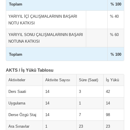
Toplam
% 100
YARIYIL İÇİ ÇALIŞMALARININ BAŞARI
% 40
NOTU KATKISI
YARIYIL SONU ÇALIŞMALARININ BAŞARI
% 60
NOTUNA KATKISI
Toplam
% 100
AKTS / İş Yükü Tablosu
Aktiviteler
Aktivite Sayısı
Süre (Saat)
İş Yükü
Ders Saati
14
3
42
Uygulama
14
1
14
Derse Özgü Staj
14
7
98
Ara Sınavlar
1
23
23