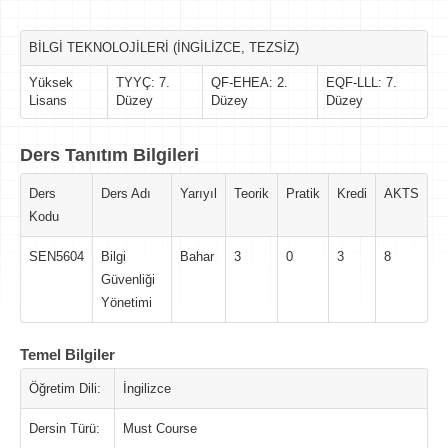
BİLGİ TEKNOLOJİLERİ (İNGİLİZCE, TEZSİZ)
Yüksek
TYYÇ: 7.
QF-EHEA: 2.
EQF-LLL: 7.
Lisans
Düzey
Düzey
Düzey
Ders Tanıtım Bilgileri
Ders
Ders Adı
Yarıyıl
Teorik
Pratik
Kredi
AKTS
Kodu
SEN5604
Bilgi
Bahar
3
0
3
8
Güvenliği
Yönetimi
Temel Bilgiler
Öğretim Dili:
İngilizce
Dersin Türü:
Must Course