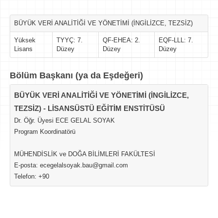
BÜYÜK VERİ ANALİTİĞİ VE YÖNETİMİ (İNGİLİZCE, TEZSİZ)
Yüksek
TYYÇ: 7.
QF-EHEA: 2.
EQF-LLL: 7.
Lisans
Düzey
Düzey
Düzey
Bölüm Başkanı (ya da Eşdeğeri)
BÜYÜK VERİ ANALİTİĞİ VE YÖNETİMİ (İNGİLİZCE,
TEZSİZ) - LİSANSÜSTÜ EĞİTİM ENSTİTÜSÜ
Dr. Öğr. Üyesi ECE GELAL SOYAK
Program Koordinatörü
MÜHENDİSLİK ve DOĞA BİLİMLERİ FAKÜLTESİ
E-posta: ecegelalsoyak.bau@gmail.com
Telefon: +90